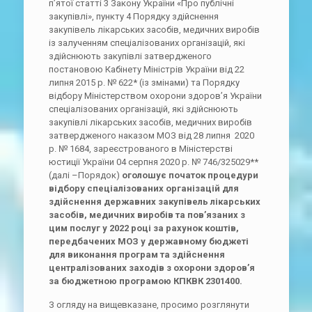
п’ятої статті 3 Закону України «Про публічні
закупівлі», пункту 4 Порядку здійснення
закупівель лікарських засобів, медичних виробів
із залученням спеціалізованих організацій, які
здійснюють закупівлі затвердженого
постановою Кабінету Міністрів України від 22
липня 2015 р. № 622* (із змінами) та Порядку
відбору Міністерством охорони здоров’я України
спеціалізованих організацій, які здійснюють
закупівлі лікарських засобів, медичних виробів
затвердженого наказом МОЗ від 28 липня 2020
р. № 1684, зареєстрованого в Міністерстві
юстиції України 04 серпня 2020 р. № 746/325029**
(далі –Порядок)
оголошує початок процедури
відбору спеціалізованих організацій для
здійснення державних закупівель лікарських
засобів, медичних виробів та пов’язаних з
цим послуг у 2022 році за рахунок коштів,
передбачених МОЗ у державному бюджеті
для виконання програм та здійснення
централізованих заходів з охорони здоров’я
за бюджетною програмою КПКВК 2301400.
З огляду на вищевказане, просимо розглянути