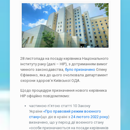
28 листопада на посаду керівника Національного
інституту раку (далі – НІР), з дотриманням вимог
чинного законодавства,
було призначено
Олену
Єфіменко, яка до цього очолювала департамент
охорони здоров’я Київської ОДА.
Щодо процедури призначення нового керівника
НІР офіційно повідомляємо:
частиною п’ятою статті 10 Закону
України
«Про правовий режим воєнного
стану»
(що діє в країні з
24 лютого 2022 року
)
визначено, що у період дії воєнного стану
«особи призначаються на посади керівників