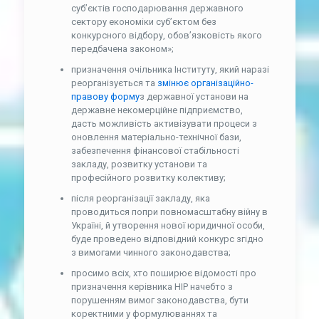
суб’єктів господарювання державного
сектору економіки суб’єктом без
конкурсного відбору, обов’язковість якого
передбачена законом»;
призначення очільника Інституту, який наразі
реорганізується та
змінює організаційно-
правову форму
з державної установи на
державне некомерційне підприємство,
дасть можливість активізувати процеси з
оновлення матеріально-технічної бази,
забезпечення фінансової стабільності
закладу, розвитку установи та
професійного розвитку колективу;
після реорганізації закладу, яка
проводиться попри повномасштабну війну в
Україні, й утворення нової юридичної особи,
буде проведено відповідний конкурс згідно
з вимогами чинного законодавства;
просимо всіх, хто поширює відомості про
призначення керівника НІР начебто з
порушенням вимог законодавства, бути
коректними у формулюваннях та