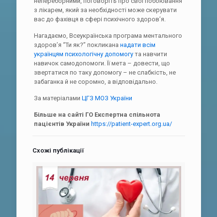
непереборними, поговоріть про свої побоювання
з лікарем, який за необхідності може скерувати
вас до фахівця в сфері психічного здоров’я.
Нагадаємо, Всеукраїнська програма ментального
здоров’я “Ти як?” покликана
надати всім
українцям психологічну допомогу
та навчити
навичок самодопомоги. Її мета – довести, що
звертатися по таку допомогу – не слабкість, не
забаганка й не соромно, а відповідально.
За матеріалами
ЦГЗ МОЗ України
Більше на сайті ГО Експертна спільнота
пацієнтів України
https://patient-expert.org.ua/
Схожі публікації