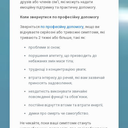
друзів або членів сім’ї, які можуть надати
емоційну підтримку та практичну допомогу.
Коли звернутися по професійну допомогу
Зверніться
по професійну допомогу
, якщо ви
відчуваєте серйозні або тривожні симптоми, які
тривають 2 тижні або більше, такі як:
проблеми зі сном;
порушення апетиту, що призводить до
небажаних змін маси тіла;
труднощі з концентрацією уваги;
втрата інтересу до речей, які вам зазвичай
приносять задоволення;
нездатність виконувати звичайні
повсякденні функції та обов’язки;
постійне відчуття втоми та втрати енергії;
думки про смерть чи самогубство.
Не чекайте, поки ваші симптоми стануть