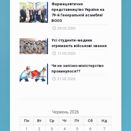
Фармацевтичне
представництво України на
79-й Генеральній асамблеї
ВООЗ
28.05.2026
Усі студенти-медики
отримають військові звання
15.05.2026
Чи не запізно міністерство
прокинулося??
31.03.2026
Червень 2026
Пн
Вт
Ср
Чт
Пт
Сб
Нд
1
2
3
4
5
6
7