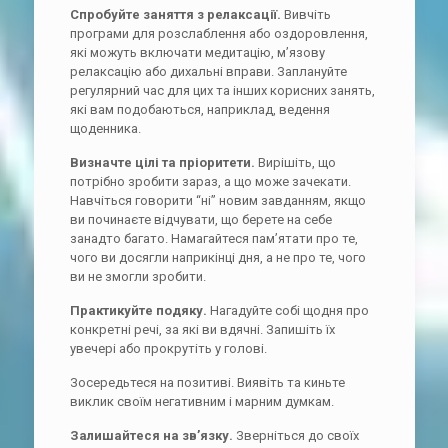
Спробуйте заняття з релаксації.
Вивчіть
програми для розслаблення або оздоровлення,
які можуть включати медитацію, м’язову
релаксацію або дихальні вправи. Заплануйте
регулярний час для цих та інших корисних занять,
які вам подобаються, наприклад, ведення
щоденника.
Визначте цілі та пріоритети.
Вирішіть, що
потрібно зробити зараз, а що може зачекати.
Навчіться говорити “ні” новим завданням, якщо
ви починаєте відчувати, що берете на себе
занадто багато. Намагайтеся пам’ятати про те,
чого ви досягли наприкінці дня, а не про те, чого
ви не змогли зробити.
Практикуйте подяку.
Нагадуйте собі щодня про
конкретні речі, за які ви вдячні. Запишіть їх
увечері або прокрутіть у голові.
Зосередьтеся на позитиві. Виявіть та киньте
виклик своїм негативним і марним думкам.
Залишайтеся на зв’язку.
Зверніться до своїх