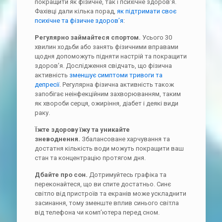
покращити як фізичне, так і психічне здоров’я.
Фахівці дали кілька порад,
як підтримати своє
психічне та фізичне здоров’я
:
Регулярно займайтеся спортом.
Усього 30
хвилин ходьби або занять фізичними вправами
щодня допоможуть підняти настрій та покращити
здоров’я. Дослідження свідчать, що фізична
активність
зменшує симптоми тривоги та
депресії
. Регулярна фізична активність також
запобігає неінфекційним захворюванням, таким
як хвороби серця, ожиріння, діабет і деякі види
раку.
Їжте здорову їжу та уникайте
зневоднення.
Збалансоване харчування та
достатня кількість води можуть покращити ваш
стан та концентрацію протягом дня.
Дбайте про сон.
Дотримуйтесь графіка та
переконайтеся, що ви спите достатньо. Синє
світло від пристроїв та екранів може ускладнити
засинання, тому зменште вплив синього світла
від телефона чи комп’ютера перед сном.