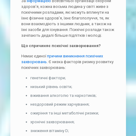
За
інформацією
Всесвітньої організації охорони
здоров’я, кожна восьма людина у світі живе з
психічними розладами, які можуть вплинути на
їхнє фізичне здоров’я, їхнє благополуччя, те, як
вони взаємодіють з іншими людьми, а також на
їхні засоби для існування. Психічні розлади також
зачіпають дедалі більше підлітків і молоді.
Що спричиняє психічні захворювання?
Немає єдиної
причини виникнення психічних
захворювань
. Є низка факторів ризику розвитку
психічних захворювань:
генетичні фактори;
низький рівень освіти;
вживання алкоголю та наркотиків;
нездоровий режим харчування;
ожиріння та інші метаболічні ризики;
хронічні захворювання;
зниження вітаміну D;