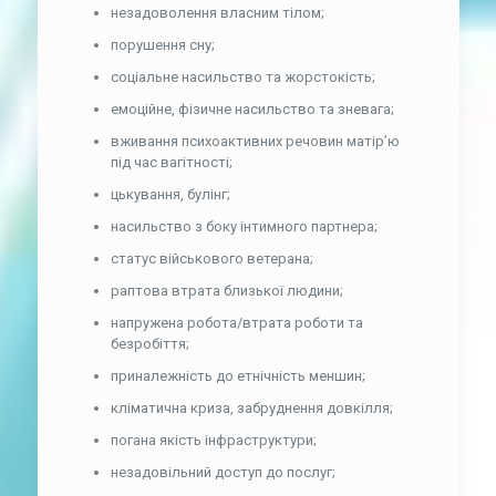
незадоволення власним тілом;
порушення сну;
соціальне насильство та жорстокість;
емоційне, фізичне насильство та зневага;
вживання психоактивних речовин матір’ю
під час вагітності;
цькування, булінг;
насильство з боку інтимного партнера;
статус військового ветерана;
раптова втрата близької людини;
напружена робота/втрата роботи та
безробіття;
приналежність до етнічність меншин;
кліматична криза, забруднення довкілля;
погана якість інфраструктури;
незадовільний доступ до послуг;