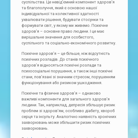
суспільства. Це невід’ємний компонент здоров’я
та благополуччя, який є основою нашої
індивідуальної та колективної здатності
ухвалювати рішення, будувати стосунки та
формувати світ, у якому ми живемо. Психічне
здоров’я – основне право людини. І це має
вирішальне значення для особистого,
суспільного та соціально-економічного розвитку.
Психічне здоров’я – це більше, ніж відсутність
психічних розладів. До станів психічного
здоров’я відносяться психічні розлади та
психосоціальні порушення, а також інші психічні
стани, пов’язані зі значним стресом, порушенням
функціонування або ризиком ушкодження.
Психічне та фізичне здоров’я – однаково
важливі компоненти для загального здоров’я
людини. Так, наприклад, депресія збільшує ризик
проблем зі здоров’ям, особливо діабету, хвороб
серця та інсульту. Аналогічно наявність хронічних
захворювань може збільшити ризик психічних
захворювань.