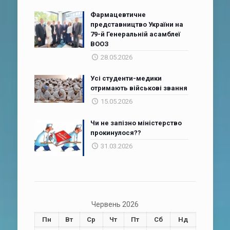
Фармацевтичне
представництво України на
79-й Генеральній асамблеї
ВООЗ
28.05.2026
Усі студенти-медики
отримають військові звання
15.05.2026
Чи не запізно міністерство
прокинулося??
31.03.2026
Червень 2026
Пн
Вт
Ср
Чт
Пт
Сб
Нд