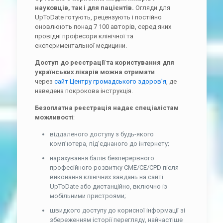
науковців, так і для пацієнтів.
Огляди для
UpToDate готують, рецензують і постійно
оновлюють понад 7 100 авторів, серед яких
провідні професори клінічної та
експериментальної медицини.
Доступ до реєстрації та користування для
українських лікарів можна отримати
через
сайт Центру громадського здоров’я
, де
наведена покрокова інструкція.
Безоплатна реєстрація надає спеціалістам
можливост
і:
віддаленого доступу з будь-якого
комп’ютера, під’єднаного до інтернету;
нарахування балів безперервного
професійного розвитку CME/CE/CPD після
виконання клінічних завдань на сайті
UpToDate або дистанційно, включно із
мобільними пристроями;
швидкого доступу до корисної інформації зі
збереженням історії перегляду, найчастіше