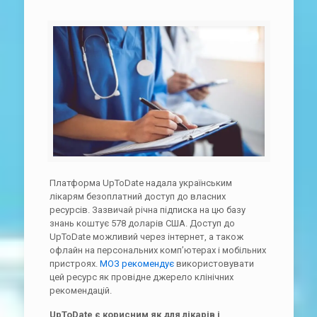
Платформа UpToDate надала українським
лікарям безоплатний доступ до власних
ресурсів. Зазвичай річна підписка на цю базу
знань коштує 578 доларів США. Доступ до
UpToDate можливий через інтернет, а також
офлайн на персональних комп’ютерах і мобільних
пристроях.
МОЗ рекомендує
використовувати
цей ресурс як провідне джерело клінічних
рекомендацій.
UpToDate є корисним як для лікарів і